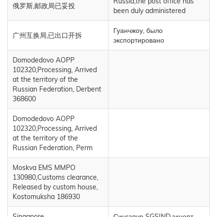
Russia,the post office has
俄罗斯,邮政局已妥投
been duly administered
Гуанчжоу, было
广州互换局,已出口开拆
экспортировано
Domodedovo AOPP
102320,Processing, Arrived
at the territory of the
Russian Federation, Derbent
368600
Domodedovo AOPP
102320,Processing, Arrived
at the territory of the
Russian Federation, Perm
Moskva EMS MMPO
130980,Customs clearance,
Released by custom house,
Kostomuksha 186930
Singapore
Сингапур SGSIND,акцепт,