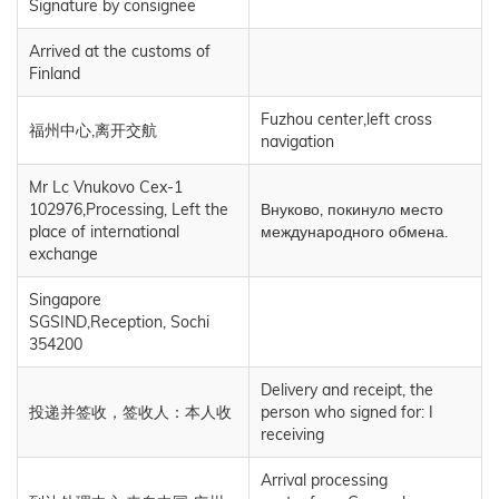
Signature by consignee
Arrived at the customs of
Finland
Fuzhou center,left cross
福州中心,离开交航
navigation
Mr Lc Vnukovo Cex-1
102976,Processing, Left the
Внуково, покинуло место
place of international
международного обмена.
exchange
Singapore
SGSIND,Reception, Sochi
354200
Delivery and receipt, the
投递并签收，签收人：本人收
person who signed for: I
receiving
Arrival processing