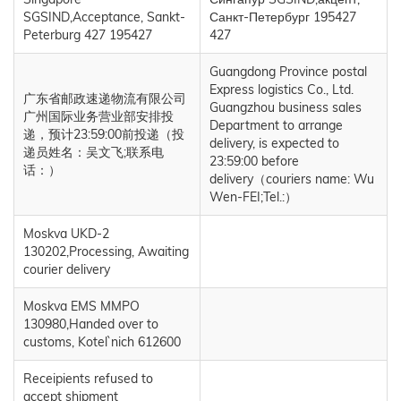
SGSIND,Acceptance, Sankt-
Санкт-Петербург 195427
Peterburg 427 195427
427
Guangdong Province postal
Express logistics Co., Ltd.
广东省邮政速递物流有限公司
Guangzhou business sales
广州国际业务营业部安排投
Department to arrange
递，预计23:59:00前投递（投
delivery, is expected to
递员姓名：吴文飞;联系电
23:59:00 before
话：）
delivery（couriers name: Wu
Wen-FEI;Tel.:）
Moskva UKD-2
130202,Processing, Awaiting
courier delivery
Moskva EMS MMPO
130980,Handed over to
customs, Kotel`nich 612600
Receipients refused to
accept shipment