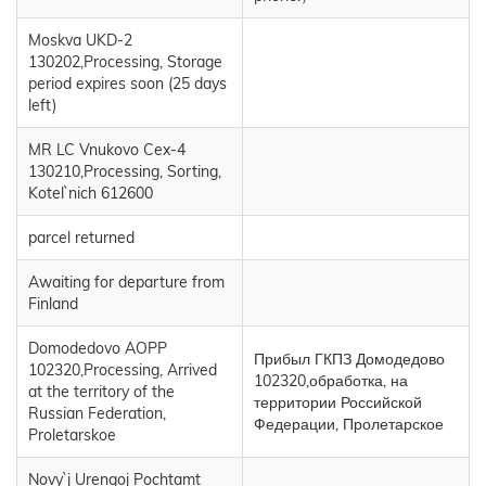
Moskva UKD-2
130202,Processing, Storage
period expires soon (25 days
left)
MR LC Vnukovo Cex-4
130210,Processing, Sorting,
Kotel`nich 612600
parcel returned
Awaiting for departure from
Finland
Domodedovo AOPP
Прибыл ГКПЗ Домодедово
102320,Processing, Arrived
102320,обработка, на
at the territory of the
территории Российской
Russian Federation,
Федерации, Пролетарское
Proletarskoe
Novy`j Urengoj Pochtamt