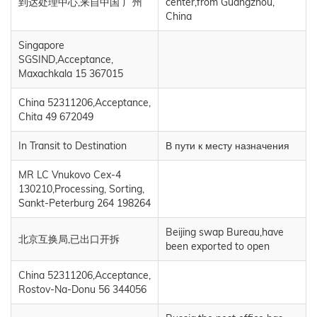
到达处理中心,来自中国 广州
center,from Guangzhou,
China
Singapore
SGSIND,Acceptance,
Maxachkala 15 367015
China 52311206,Acceptance,
Chita 49 672049
In Transit to Destination
В пути к месту назначения
MR LC Vnukovo Cex-4
130210,Processing, Sorting,
Sankt-Peterburg 264 198264
Beijing swap Bureau,have
北京互换局,已出口开拆
been exported to open
China 52311206,Acceptance,
Rostov-Na-Donu 56 344056