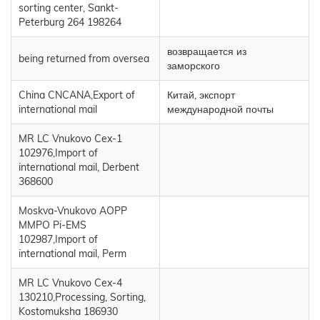
sorting center, Sankt-
Peterburg 264 198264
возвращается из
being returned from oversea
заморского
China CNCANA,Export of
Китай, экспорт
international mail
международной почты
MR LC Vnukovo Cex-1
102976,Import of
international mail, Derbent
368600
Moskva-Vnukovo AOPP
MMPO Pi-EMS
102987,Import of
international mail, Perm
MR LC Vnukovo Cex-4
130210,Processing, Sorting,
Kostomuksha 186930