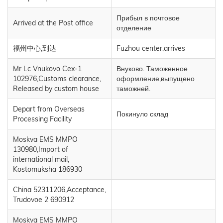
Прибыл в почтовое
Arrived at the Post office
отделение
福州中心,到达
Fuzhou center,arrives
Mr Lc Vnukovo Cex-1
Внуково. Таможенное
102976,Customs clearance,
оформление,выпущено
Released by custom house
таможней.
Depart from Overseas
Покинуло склад
Processing Facility
Moskva EMS MMPO
130980,Import of
international mail,
Kostomuksha 186930
China 52311206,Acceptance,
Trudovoe 2 690912
Moskva EMS MMPO