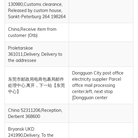
130980,Customs clearance,
Released by custom house,
Sankt-Peterburg 264 198264
China,Receive item from
customer (Otb)
Proletarskoe
361011,Delivery, Delivery to
the addressee
Dongguan City post office
东莞市邮政局电商包裹局邮件
electricity supplier Parcel
处理中心,离开，下一站【东莞
office mail processing
中心】
center,left, next stop
[Dongguan center
China 52311206,Reception,
Derbent 368600
Bryansk UKD
241990,Delivery, To the