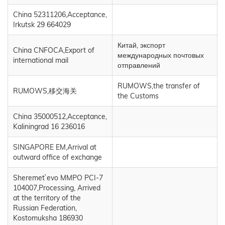
China 52311206,Acceptance,
Irkutsk 29 664029
Китай, экспорт
China CNFOCA,Export of
международных почтовых
international mail
отправлений
RUMOWS,the transfer of
RUMOWS,移交海关
the Customs
China 35000512,Acceptance,
Kaliningrad 16 236016
SINGAPORE EM,Arrival at
outward office of exchange
Sheremet`evo MMPO PCI-7
104007,Processing, Arrived
at the territory of the
Russian Federation,
Kostomuksha 186930