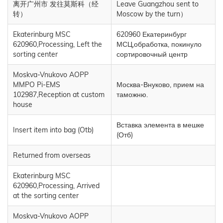
离开广州市 发往莫斯科（经
Leave Guangzhou sent to
转）
Moscow by the turn）
Ekaterinburg MSC
620960 Екатеринбург
620960,Processing, Left the
МСЦ,обработка, покинуло
sorting center
сортировочный центр
Moskva-Vnukovo AOPP
MMPO Pi-EMS
Москва-Внуково, прием на
102987,Reception at custom
таможню.
house
Вставка элемента в мешке
Insert item into bag (Otb)
(Отб)
Returned from overseas
Ekaterinburg MSC
620960,Processing, Arrived
at the sorting center
Moskva-Vnukovo AOPP