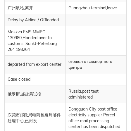
广州航站,离开
Guangzhou terminal,leave
Delay by Airline / Offloaded
Moskva EMS MMPO
130980,Handed over to
customs, Sankt-Peterburg
264 198264
отошел от экспортного
departed from export center
центра
Case closed
Russia,post test
俄罗斯,邮政局试投
administered
Dongguan City post office
东莞市邮政局电商包裹局邮件
electricity supplier Parcel
处理中心,已封发
office mail processing
center,has been dispatched