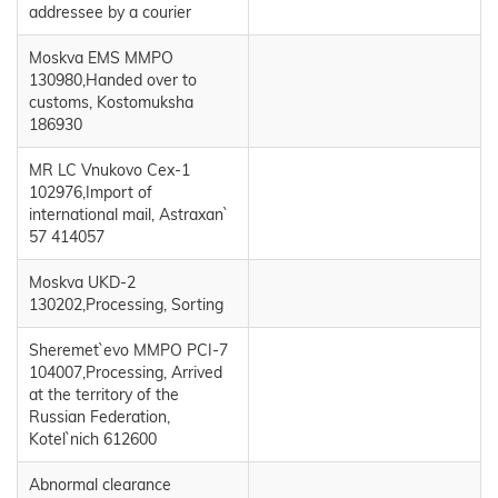
addressee by a courier
Moskva EMS MMPO
130980,Handed over to
customs, Kostomuksha
186930
MR LC Vnukovo Cex-1
102976,Import of
international mail, Astraxan`
57 414057
Moskva UKD-2
130202,Processing, Sorting
Sheremet`evo MMPO PCI-7
104007,Processing, Arrived
at the territory of the
Russian Federation,
Kotel`nich 612600
Abnormal clearance