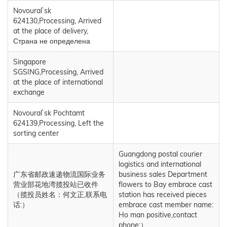
Novoural`sk
624130,Processing, Arrived
at the place of delivery,
Страна не определена
Singapore
SGSING,Processing, Arrived
at the place of international
exchange
Novoural`sk Pochtamt
624139,Processing, Left the
sorting center
Guangdong postal courier
logistics and international
广东省邮政速递物流国际业务
business sales Department
营业部花地湾揽投站已收件
flowers to Bay embrace cast
（揽投员姓名：何文正,联系电
station has received pieces
话:）
embrace cast member name:
Ho man positive,contact
phone:）