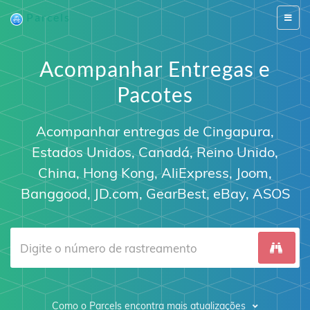
Parcels
Switch
naviga
Acompanhar Entregas e
Pacotes
Acompanhar entregas de
Cingapura
,
Estados Unidos
,
Canadá
,
Reino Unido
,
China
,
Hong Kong
, AliExpress, Joom,
Banggood, JD.com, GearBest, eBay,
ASOS
Como o Parcels encontra mais atualizações