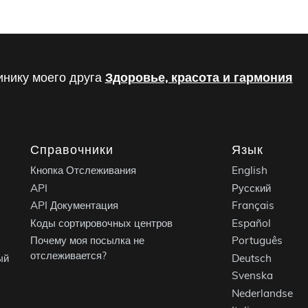
инику моего друга
Здоровье, красота и гармония
Справочники
Язык
Кнопка Отслеживания
English
API
Русский
API Документация
Français
Коды сортировочных центров
Español
Почему моя посылка не
Português
отслеживается?
ый
Deutsch
Svenska
Nederlandse