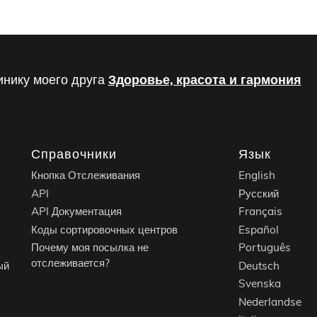
инику моего друга
Здоровье, красота и гармония
Справочники
Язык
Кнопка Отслеживания
English
API
Русский
API Документация
Français
Коды сортировочных центров
Español
Почему моя посылка не
Português
отслеживается?
ый
Deutsch
Svenska
Nederlandse