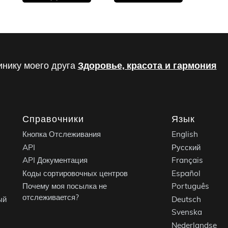
инику моего друга
Здоровье, красота и гармония
Справочники
Язык
Кнопка Отслеживания
English
API
Русский
API Документация
Français
Коды сортировочных центров
Español
Почему моя посылка не
Português
отслеживается?
ый
Deutsch
Svenska
Nederlandse