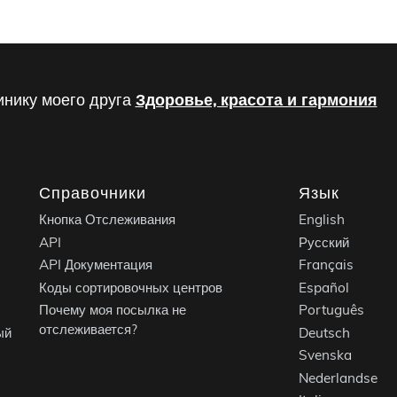
инику моего друга
Здоровье, красота и гармония
Справочники
Язык
Кнопка Отслеживания
English
API
Русский
API Документация
Français
Коды сортировочных центров
Español
Почему моя посылка не
Português
отслеживается?
ый
Deutsch
Svenska
Nederlandse