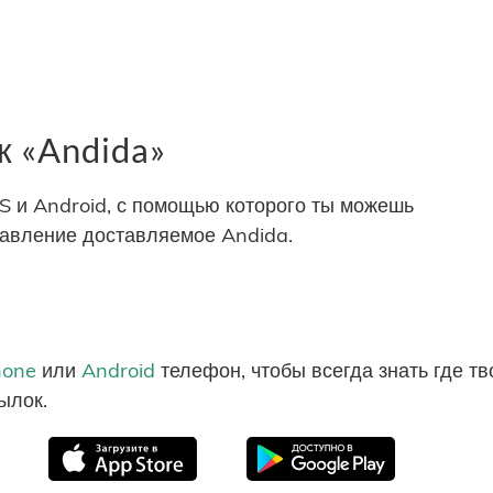
 «Andida»
S и Android, с помощью которого ты можешь
равление доставляемое Andida.
hone
или
Android
телефон, чтобы всегда знать где т
ылок.