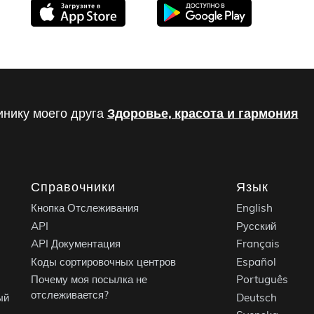
инику моего друга
Здоровье, красота и гармония
Справочники
Язык
Кнопка Отслеживания
English
API
Русский
API Документация
Français
Коды сортировочных центров
Español
Почему моя посылка не
Português
отслеживается?
ый
Deutsch