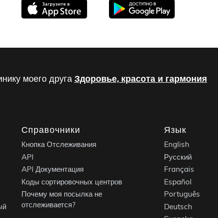
инику моего друга
Здоровье, красота и гармония
Справочники
Язык
Кнопка Отслеживания
English
API
Русский
API Документация
Français
Коды сортировочных центров
Español
Почему моя посылка не
Português
отслеживается?
ый
Deutsch