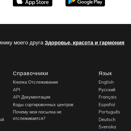
инику моего друга
Здоровье, красота и гармония
Справочники
Язык
Кнопка Отслеживания
English
API
Русский
API Документация
Français
Коды сортировочных центров
Español
Почему моя посылка не
Português
отслеживается?
ый
Deutsch
Svenska