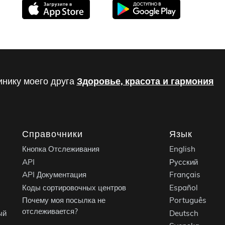
инику моего друга
Здоровье, красота и гармония
Справочники
Язык
Кнопка Отслеживания
English
API
Русский
API Документация
Français
Коды сортировочных центров
Español
Почему моя посылка не
Português
отслеживается?
ый
Deutsch