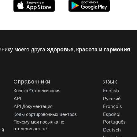
инику моего друга
Здоровье, красота и гармония
Справочники
Язык
Кнопка Отслеживания
English
API
Русский
API Документация
Français
Коды сортировочных центров
Español
Почему моя посылка не
Português
отслеживается?
ый
Deutsch