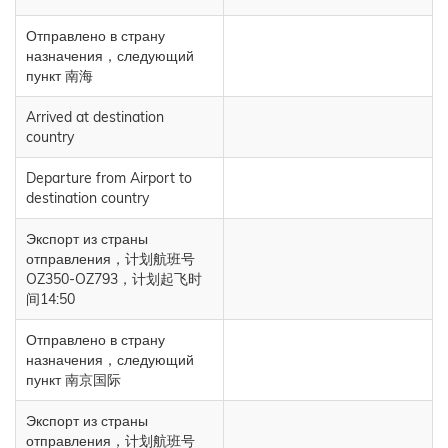
Отправлено в страну
назначения，следующий
пункт 南海
Arrived at destination
country
Departure from Airport to
destination country
Экспорт из страны
отправления，计划航班号
OZ350-OZ793，计划起飞时
间14:50
Отправлено в страну
назначения，следующий
пункт 南京国际
Экспорт из страны
отправления，计划航班号