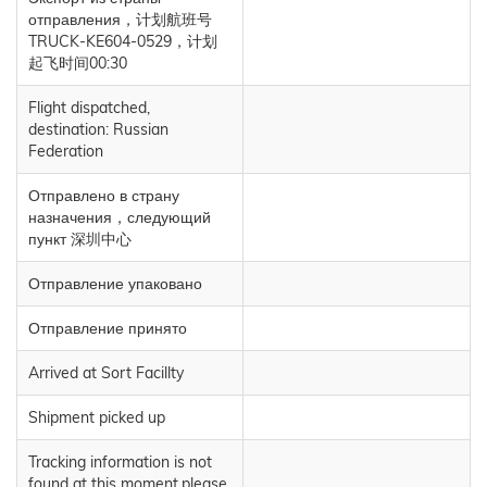
отправления，计划航班号
TRUCK-KE604-0529，计划
起飞时间00:30
Flight dispatched,
destination: Russian
Federation
Отправлено в страну
назначения，следующий
пункт 深圳中心
Отправление упаковано
Отправление принято
Arrived at Sort Facillty
Shipment picked up
Tracking information is not
found at this moment,please