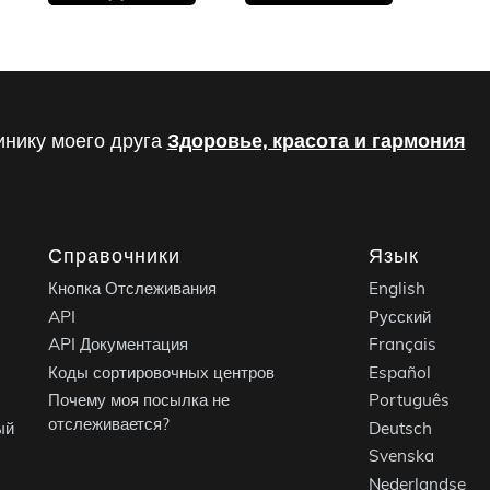
инику моего друга
Здоровье, красота и гармония
Справочники
Язык
Кнопка Отслеживания
English
API
Русский
API Документация
Français
Коды сортировочных центров
Español
Почему моя посылка не
Português
отслеживается?
ый
Deutsch
Svenska
Nederlandse