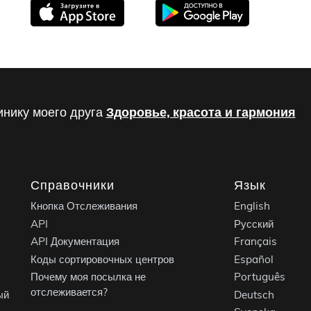
инику моего друга
Здоровье, красота и гармония
Справочники
Язык
Кнопка Отслеживания
English
API
Русский
API Документация
Français
Коды сортировочных центров
Español
Почему моя посылка не
Português
отслеживается?
ый
Deutsch