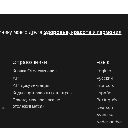
инику моего друга
Здоровье, красота и гармония
Справочники
Язык
Кнопка Отслеживания
English
API
Русский
API Документация
Français
Коды сортировочных центров
Español
Почему моя посылка не
Português
отслеживается?
ый
Deutsch
Svenska
Nederlandse