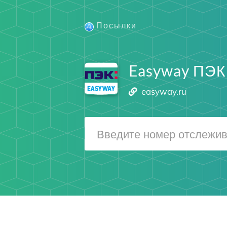
Посылки
Easyway ПЭК
easyway.ru