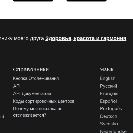
инику моего друга
Здоровье, красота и гармония
Справочники
Язык
Кнопка Отслеживания
English
API
Русский
API Документация
Français
Коды сортировочных центров
Español
Почему моя посылка не
Português
отслеживается?
ый
Deutsch
Svenska
Nederlandse