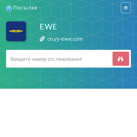
Посылки
Switch
navigat
EWE
cn.yy-ewe.com