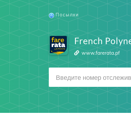
Посылки
French Polyne
www.farerata.pf