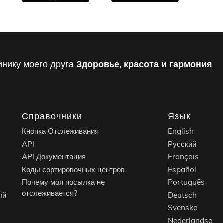
инику моего друга
Здоровье, красота и гармония
Справочники
Язык
Кнопка Отслеживания
English
API
Русский
API Документация
Français
Коды сортировочных центров
Español
Почему моя посылка не
Português
отслеживается?
ый
Deutsch
Svenska
Nederlandse