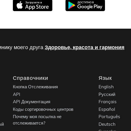
инику моего друга
Здоровье, красота и гармония
Справочники
Язык
Кнопка Отслеживания
English
API
Русский
API Документация
Français
Коды сортировочных центров
Español
Почему моя посылка не
Português
отслеживается?
ый
Deutsch