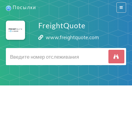
Посылки
Switch
navigat
FreightQuote
www.freightquote.com