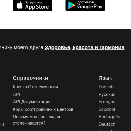
инику моего друга
Здоровье, красота и гармония
Справочники
Язык
Кнопка Отслеживания
English
API
Русский
API Документация
Français
Коды сортировочных центров
Español
Почему моя посылка не
Português
отслеживается?
ый
Deutsch