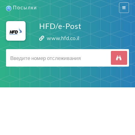
Посылки
Switch
navigat
HFD/e-Post
www.hfd.co.il