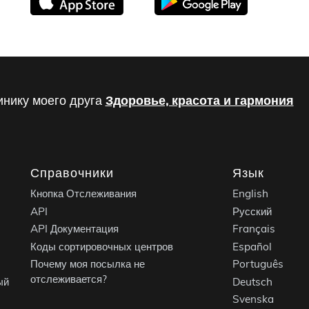
инику моего друга
Здоровье, красота и гармония
Справочники
Язык
Кнопка Отслеживания
English
API
Русский
API Документация
Français
Коды сортировочных центров
Español
Почему моя посылка не
Português
отслеживается?
ый
Deutsch
Svenska