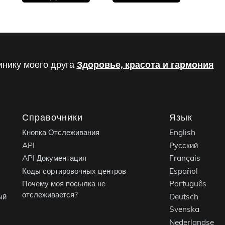
инику моего друга
Здоровье, красота и гармония
Справочники
Язык
Кнопка Отслеживания
English
API
Русский
API Документация
Français
Коды сортировочных центров
Español
Почему моя посылка не
Português
отслеживается?
ый
Deutsch
Svenska
Nederlandse