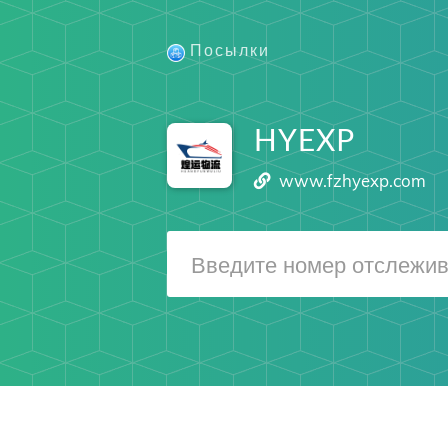
Посылки
HYEXP
www.fzhyexp.com