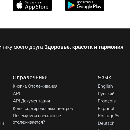
инику моего друга
Здоровье, красота и гармония
Справочники
Язык
Кнопка Отслеживания
English
API
Русский
API Документация
Français
Коды сортировочных центров
Español
Почему моя посылка не
Português
отслеживается?
ый
Deutsch