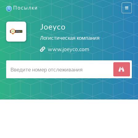
Посылки
Switch
navigat
Joeyco
Логистическая компания
www.joeyco.com