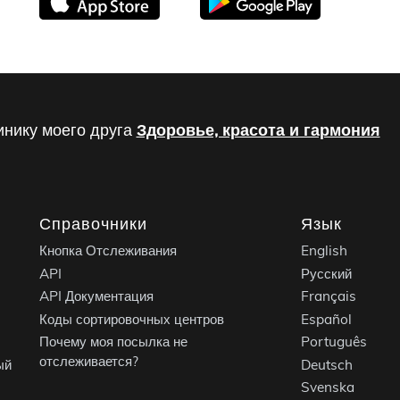
инику моего друга
Здоровье, красота и гармония
Справочники
Язык
Кнопка Отслеживания
English
API
Русский
API Документация
Français
Коды сортировочных центров
Español
Почему моя посылка не
Português
отслеживается?
ый
Deutsch
Svenska