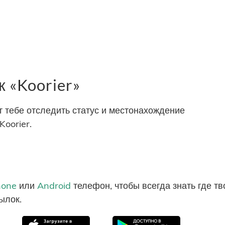
 «Koorier»
тебе отследить статус и местонахождение
oorier.
hone
или
Android
телефон, чтобы всегда знать где т
ылок.