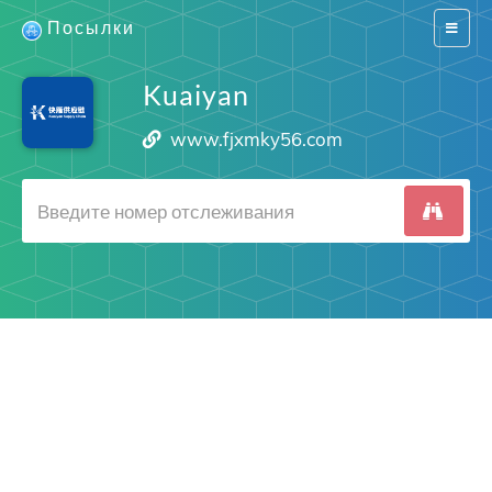
Посылки
Switch
navigat
Kuaiyan
www.fjxmky56.com