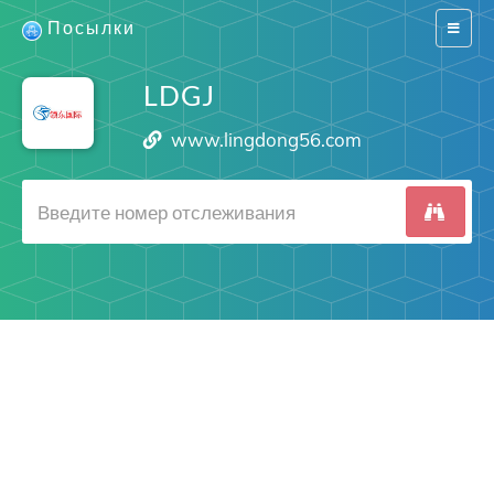
Посылки
Switch
navigat
LDGJ
www.lingdong56.com