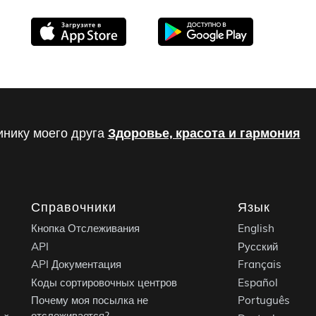
инику моего друга
Здоровье, красота и гармония
Справочники
Язык
Кнопка Отслеживания
English
API
Русский
API Документация
Français
Коды сортировочных центров
Español
Почему моя посылка не
Português
отслеживается?