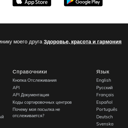
инику моего друга
Здоровье, красота и гармония
Справочники
Язык
Кнопка Отслеживания
English
API
Русский
API Документация
Français
Коды сортировочных центров
Español
Почему моя посылка не
Português
отслеживается?
ый
Deutsch
Svenska