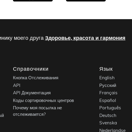
инику моего друга
Здоровье, красота и гармония
Справочники
Язык
Кнопка Отслеживания
English
API
Русский
API Документация
Français
Коды сортировочных центров
Español
Почему моя посылка не
Português
отслеживается?
ый
Deutsch
Svenska
Nederlandse