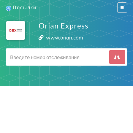
Посылки
Switch
navigat
Orian Express
www.orian.com