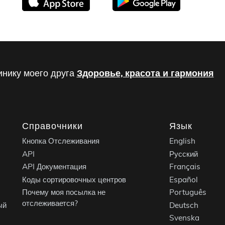
инику моего друга
Здоровье, красота и гармония
Справочники
Язык
Кнопка Отслеживания
English
API
Русский
API Документация
Français
Коды сортировочных центров
Español
Почему моя посылка не
Português
отслеживается?
ый
Deutsch
Svenska