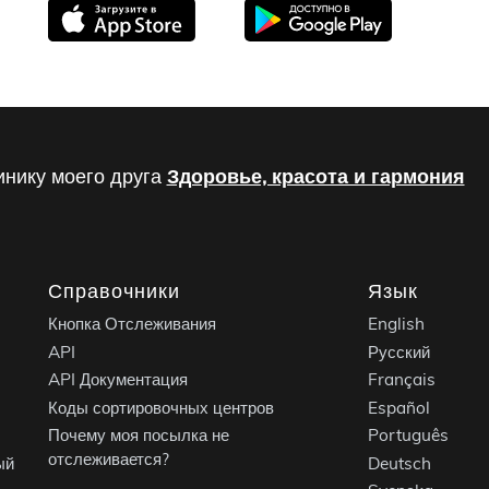
инику моего друга
Здоровье, красота и гармония
Справочники
Язык
Кнопка Отслеживания
English
API
Русский
API Документация
Français
Коды сортировочных центров
Español
Почему моя посылка не
Português
отслеживается?
ый
Deutsch