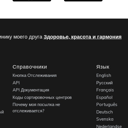
инику моего друга
Здоровье, красота и гармония
Справочники
Язык
Кнопка Отслеживания
English
API
Русский
API Документация
Français
Коды сортировочных центров
Español
Почему моя посылка не
Português
отслеживается?
ый
Deutsch
Svenska
Nederlandse