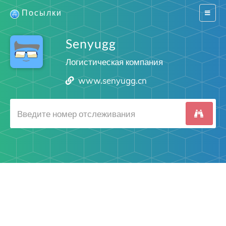
Посылки
Switch
navigat
Senyugg
Логистическая компания
www.senyugg.cn