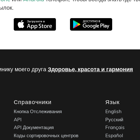
ылок.
инику моего друга
Здоровье, красота и гармония
Справочники
Язык
Кнопка Отслеживания
English
API
Русский
API Документация
Français
Коды сортировочных центров
Español