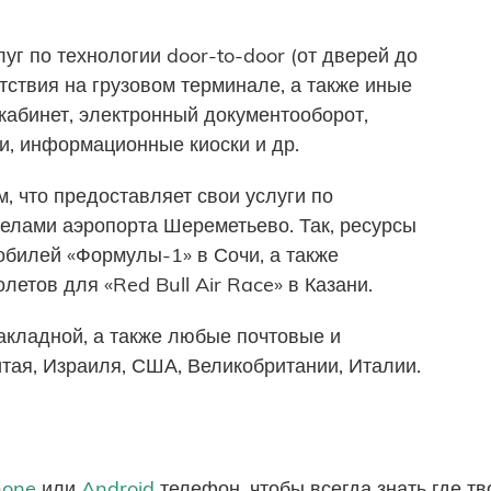
уг по технологии door-to-door (от дверей до
тствия на грузовом терминале, а также иные
кабинет, электронный документооборот,
и, информационные киоски и др.
, что предоставляет свои услуги по
елами аэропорта Шереметьево. Так, ресурсы
обилей «Формулы-1» в Сочи, а также
етов для «Red Bull Air Race» в Казани.
акладной, а также любые почтовые и
итая, Израиля, США, Великобритании, Италии.
hone
или
Android
телефон, чтобы всегда знать где т