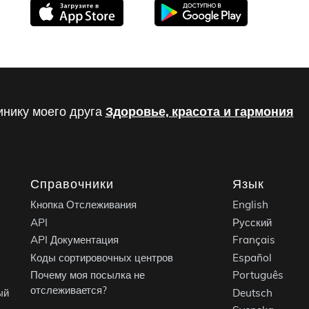
инику моего друга
Здоровье, красота и гармония
Справочники
Язык
Кнопка Отслеживания
English
API
Русский
API Документация
Français
Коды сортировочных центров
Español
Почему моя посылка не
Português
отслеживается?
ый
Deutsch