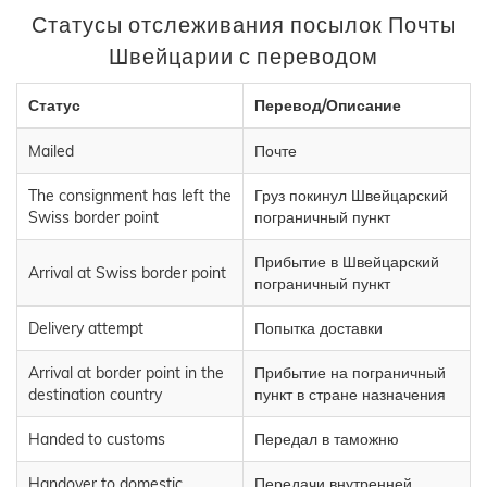
Статусы отслеживания посылок Почты
Швейцарии с переводом
Статус
Перевод/Описание
Mailed
Почте
The consignment has left the
Груз покинул Швейцарский
Swiss border point
пограничный пункт
Прибытие в Швейцарский
Arrival at Swiss border point
пограничный пункт
Delivery attempt
Попытка доставки
Arrival at border point in the
Прибытие на пограничный
destination country
пункт в стране назначения
Handed to customs
Передал в таможню
Handover to domestic
Передачи внутренней