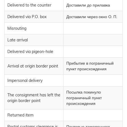
Delivered to the counter
Доставили до прилавка
Delivered via P.O. box
Доставили через окно О. П.
Misrouting
Late arrival
Delivered via pigeon-hole
Прибытие в пограничный
Arrival at origin border point
пункт происхождения
Impersonal delivery
Посылка покинуло
The consignment has left the
пограничный пункт
origin border point
происхождения
Returned item
Postal customs clearance is
Почтовые таможенного