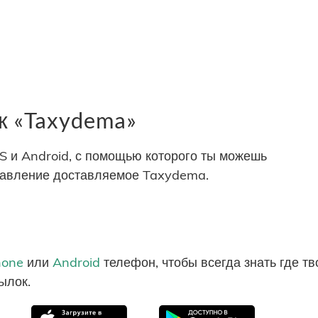
к «Taxydema»
S и Android, с помощью которого ты можешь
правление доставляемое Taxydema.
hone
или
Android
телефон, чтобы всегда знать где т
ылок.