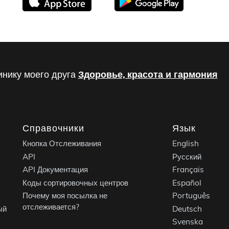
инику моего друга
Здоровье, красота и гармония
Справочники
Язык
Кнопка Отслеживания
English
API
Русский
API Документация
Français
Коды сортировочных центров
Español
Почему моя посылка не
Português
отслеживается?
ый
Deutsch
Svenska