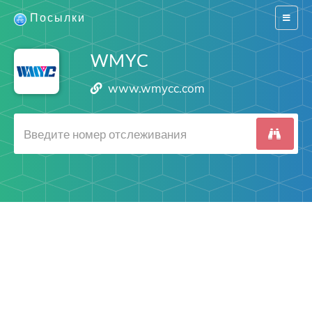
Посылки
Switch
navigat
WMYC
www.wmycc.com