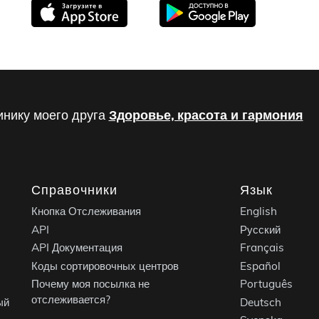
инику моего друга
Здоровье, красота и гармония
Справочники
Язык
Кнопка Отслеживания
English
API
Русский
API Документация
Français
Коды сортировочных центров
Español
Почему моя посылка не
Português
отслеживается?
ый
Deutsch