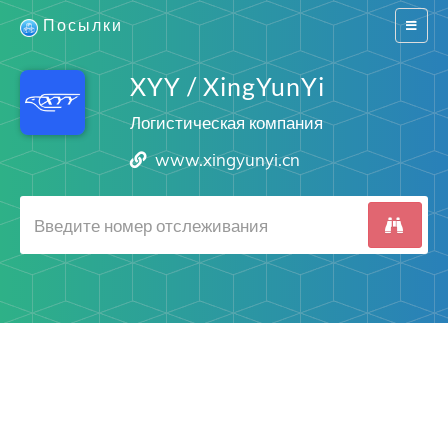
Посылки
Switch
navigat
XYY / XingYunYi
Логистическая компания
www.xingyunyi.cn