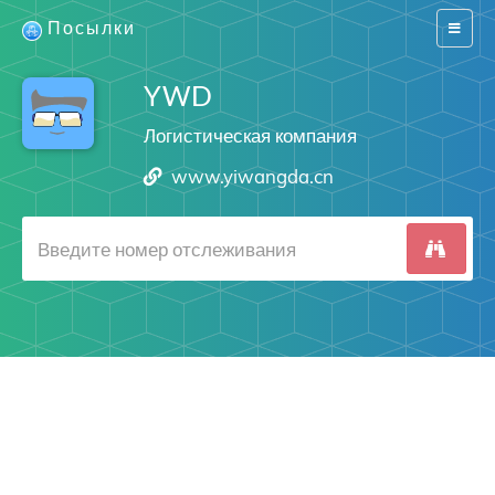
Посылки
Switch
navigat
YWD
Логистическая компания
www.yiwangda.cn