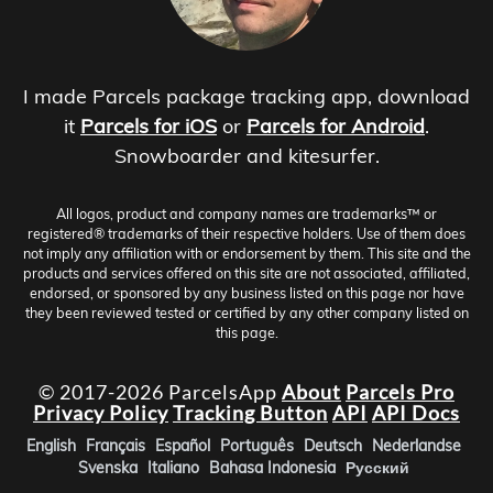
I made Parcels package tracking app, download
it
Parcels for iOS
or
Parcels for Android
.
Snowboarder and kitesurfer.
All logos, product and company names are trademarks™ or
registered® trademarks of their respective holders. Use of them does
not imply any affiliation with or endorsement by them. This site and the
products and services offered on this site are not associated, affiliated,
endorsed, or sponsored by any business listed on this page nor have
they been reviewed tested or certified by any other company listed on
this page.
© 2017-2026 ParcelsApp
About
Parcels Pro
Privacy Policy
Tracking Button
API
API Docs
English
Français
Español
Português
Deutsch
Nederlandse
Svenska
Italiano
Bahasa Indonesia
Русский