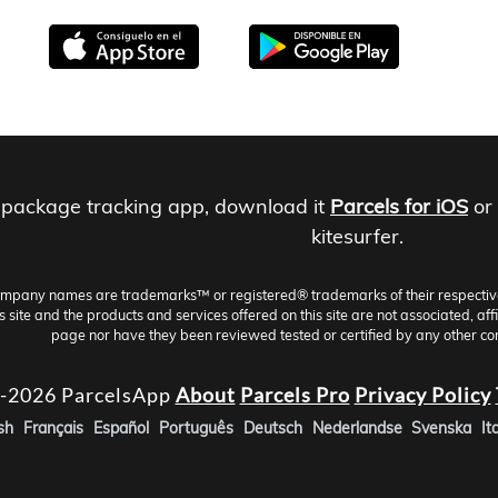
 package tracking app, download it
Parcels for iOS
or
kitesurfer.
ompany names are trademarks™ or registered® trademarks of their respective h
site and the products and services offered on this site are not associated, aff
page nor have they been reviewed tested or certified by any other co
-2026 ParcelsApp
About
Parcels Pro
Privacy Policy
sh
Français
Español
Português
Deutsch
Nederlandse
Svenska
It