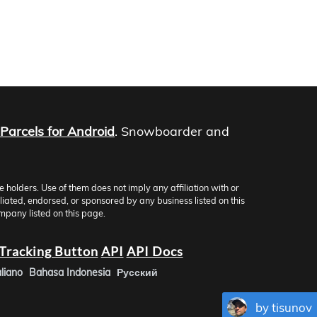
Parcels for Android
. Snowboarder and
olders. Use of them does not imply any affiliation with or
iliated, endorsed, or sponsored by any business listed on this
mpany listed on this page.
Tracking Button
API
API Docs
aliano
Bahasa Indonesia
Русский
by tisunov