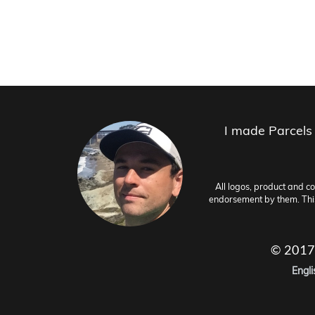
I made Parcels
All logos, product and c
endorsement by them. This 
© 2017
Engli