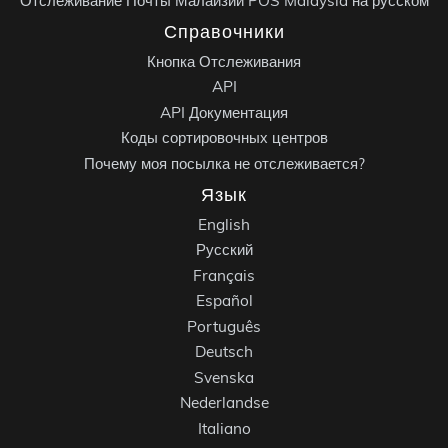
Отслеживание Почты Малайзии POS Malaysia на русском
Справочники
Кнопка Отслеживания
API
API Документация
Коды сортировочных центров
Почему моя посылка не отслеживается?
Язык
English
Русский
Français
Español
Português
Deutsch
Svenska
Nederlandse
Italiano