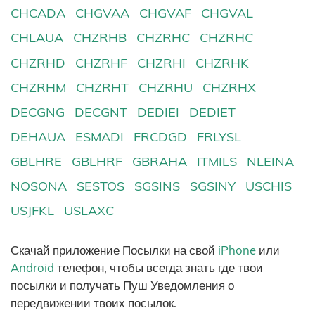
CHCADA
CHGVAA
CHGVAF
CHGVAL
CHLAUA
CHZRHB
CHZRHC
CHZRHC
CHZRHD
CHZRHF
CHZRHI
CHZRHK
CHZRHM
CHZRHT
CHZRHU
CHZRHX
DECGNG
DECGNT
DEDIEI
DEDIET
DEHAUA
ESMADI
FRCDGD
FRLYSL
GBLHRE
GBLHRF
GBRAHA
ITMILS
NLEINA
NOSONA
SESTOS
SGSINS
SGSINY
USCHIS
USJFKL
USLAXC
Скачай приложение Посылки на свой
iPhone
или
Android
телефон, чтобы всегда знать где твои
посылки и получать Пуш Уведомления о
передвижении твоих посылок.