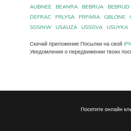
AUBNEE
BEANRA
BEBRUA
BEBRUD
DEFRAC
FRLYSA
FRPARA
GBLONE
SGSINW
USAUZA
USSGVA
USUYKA
Скачай приложение Посылки на свой
iP
Уведомления о передвижении твоих пос
Посетите онлайн кл