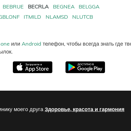
BEBRUE
BECRLA
BEGNEA
BELGGA
GBLONF
ITMILD
NLAMSD
NLUTCB
hone
или
Android
телефон, чтобы всегда знать где т
ылок.
инику моего друга
Здоровье, красота и гармония