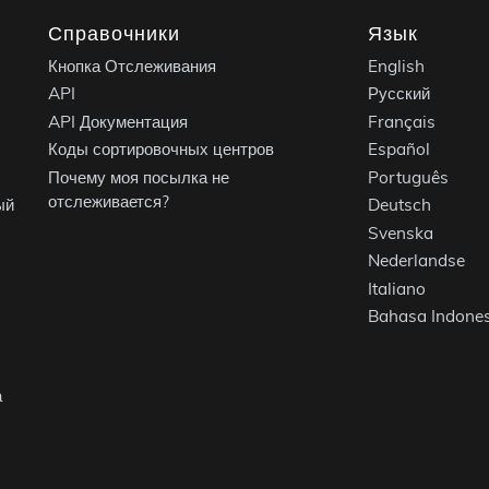
Справочники
Язык
Кнопка Отслеживания
English
API
Русский
API Документация
Français
Коды сортировочных центров
Español
Почему моя посылка не
Português
отслеживается?
ый
Deutsch
Svenska
Nederlandse
Italiano
Bahasa Indones
а